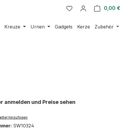
0,00 €
Ware
Kreuze
Urnen
Gadgets
Kerze
Zubehör
er anmelden und Preise sehen
ttel hinzufügen
mmer:
SW10324