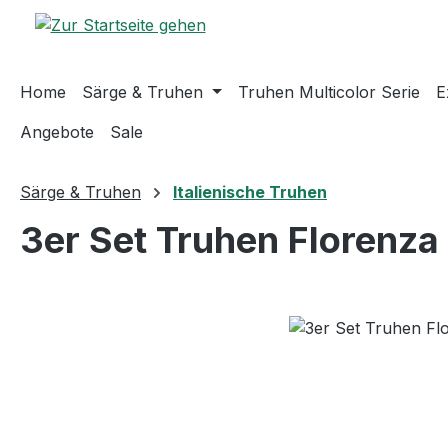
m Hauptinhalt springen
Zur Suche springen
Zur Hauptnavigation springen
Home
Särge & Truhen
Truhen Multicolor Serie
E
Angebote
Sale
Särge & Truhen
Italienische Truhen
3er Set Truhen Florenza
Bildergalerie überspringen