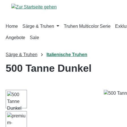
m Hauptinhalt springen
Zur Suche springen
Zur Hauptnavigation springen
Home
Särge & Truhen
Truhen Multicolor Serie
Exklus
Angebote
Sale
Särge & Truhen
Italienische Truhen
500 Tanne Dunkel
Bildergalerie überspringen