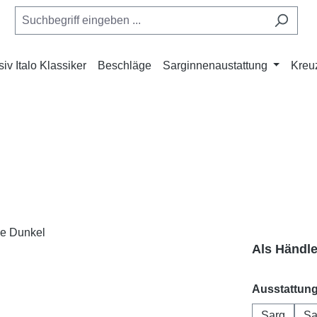
iv Italo Klassiker
Beschläge
Sarginnenaustattung
Kreu
Als Händl
Ausstattun
Sarg
Sa