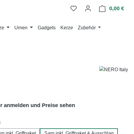
0,00 €
Ware
ze
Urnen
Gadgets
Kerze
Zubehör
er anmelden und Preise sehen
auswählen
g
rg inkl. Griffpaket
Sarg inkl. Griffpaket & Ausschlag