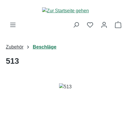
Zum Hauptinhalt springen
Ware
Zubehör
Beschläge
513
Bildergalerie überspringen