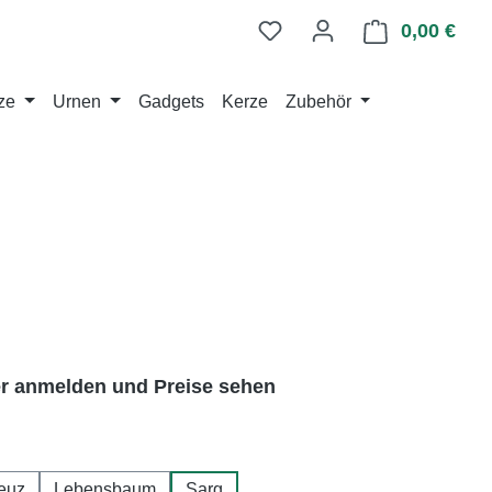
0,00 €
Ware
ze
Urnen
Gadgets
Kerze
Zubehör
er anmelden und Preise sehen
ählen
euz
Lebensbaum
Sarg