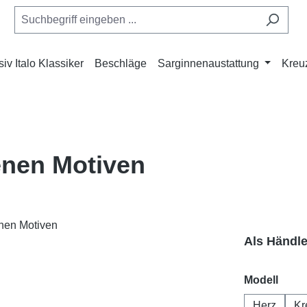
iv Italo Klassiker
Beschläge
Sarginnenaustattung
Kreu
enen Motiven
Als Händl
ausw
Modell
Herz
Kr