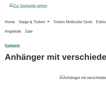
m Hauptinhalt springen
Zur Suche springen
Zur Hauptnavigation springen
Home
Särge & Truhen
Truhen Multicolor Serie
Exklus
Angebote
Sale
Gadgets
Anhänger mit verschied
Bildergalerie überspringen