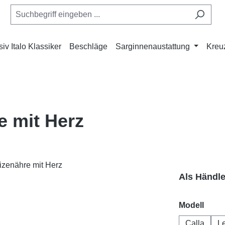
iv Italo Klassiker
Beschläge
Sarginnenaustattung
Kreu
 mit Herz
Als Händl
ausw
Modell
Calla
L