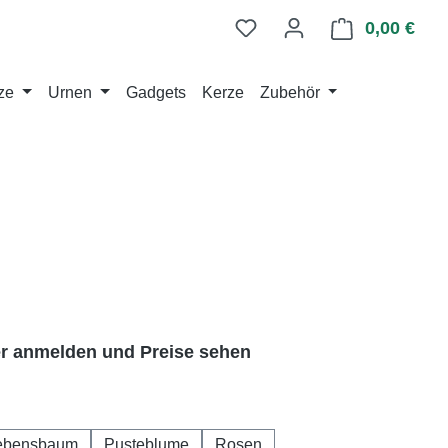
0,00 €
Ware
ze
Urnen
Gadgets
Kerze
Zubehör
er anmelden und Preise sehen
ählen
ebensbaum
Pusteblume
Rosen