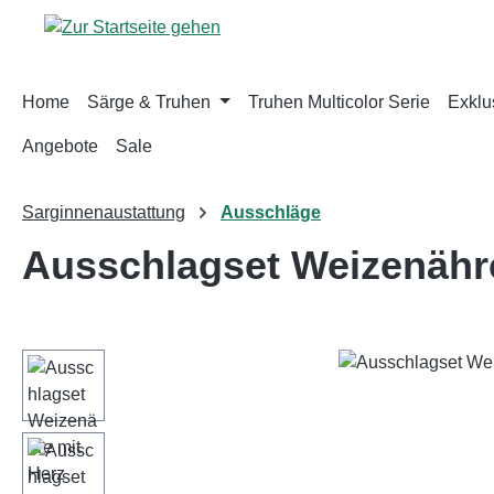
m Hauptinhalt springen
Zur Suche springen
Zur Hauptnavigation springen
Home
Särge & Truhen
Truhen Multicolor Serie
Exklus
Angebote
Sale
Sarginnenaustattung
Ausschläge
Ausschlagset Weizenähre
Bildergalerie überspringen