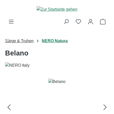
Zum Hauptinhalt springen
Ware
Särge & Truhen
NERO Natura
Belano
Bildergalerie überspringen