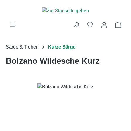
Zum Hauptinhalt springen
Ware
Särge & Truhen
Kurze Särge
Bolzano Wildesche Kurz
Bildergalerie überspringen