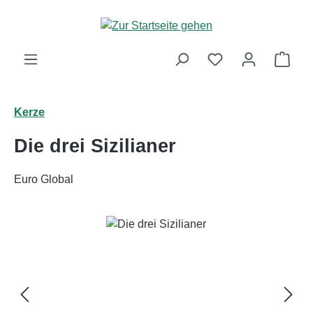
Zum Hauptinhalt springen
Ware
Kerze
Die drei Sizilianer
Euro Global
Bildergalerie überspringen