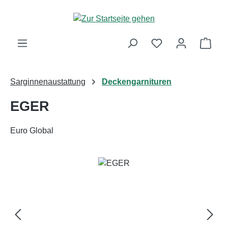
Zum Hauptinhalt springen
Ware
Sarginnenaustattung
Deckengarnituren
EGER
Euro Global
Bildergalerie überspringen