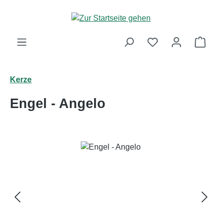
Zum Hauptinhalt springen
Ware
Kerze
Engel - Angelo
Bildergalerie überspringen