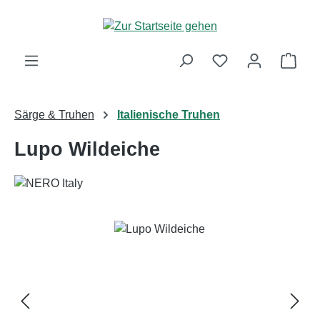
Zum Hauptinhalt springen
Ware
Särge & Truhen
Italienische Truhen
Lupo Wildeiche
Bildergalerie überspringen