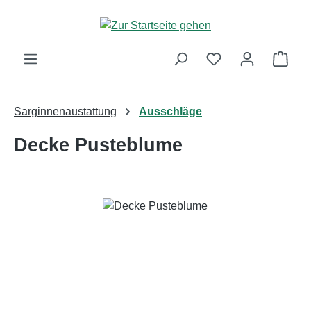
Zum Hauptinhalt springen
Ware
Sarginnenaustattung
Ausschläge
Decke Pusteblume
Bildergalerie überspringen