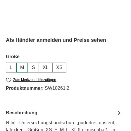
Als Händler anmelden und Preise sehen
auswählen
Größe
L
M
S
XL
XS
Zum Merkzettel hinzufügen
Produktnummer:
SW10261.2
Beschreibung
Nitril - Untersuchungshandschuh ,puderfrei, unsteril,
latexfrei , Größen: XS, S, M, L, XL (frei mischbar) in