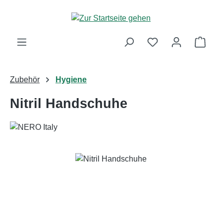
Zum Hauptinhalt springen
Ware
Zubehör
Hygiene
Nitril Handschuhe
Bildergalerie überspringen