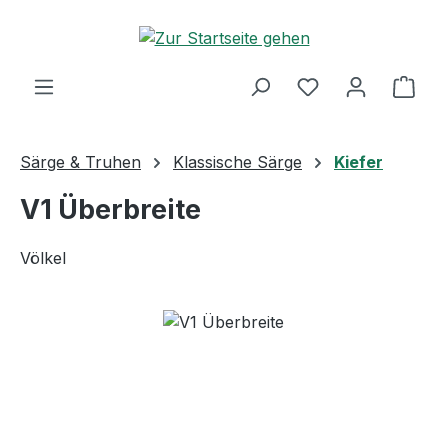
Zum Hauptinhalt springen
Ware
Särge & Truhen
Klassische Särge
Kiefer
V1 Überbreite
Völkel
Bildergalerie überspringen