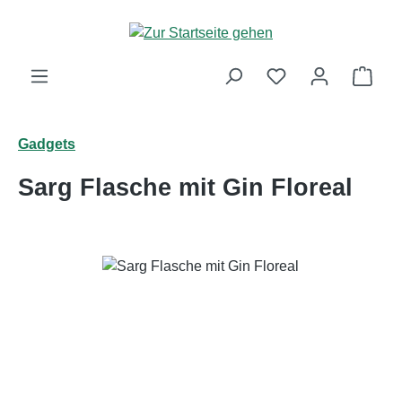
Zum Hauptinhalt springen
Ware
Gadgets
Sarg Flasche mit Gin Floreal
Bildergalerie überspringen