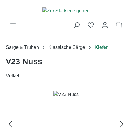
Zum Hauptinhalt springen
Ware
Särge & Truhen
Klassische Särge
Kiefer
V23 Nuss
Völkel
Bildergalerie überspringen