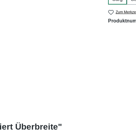
Zum Merkzet
Produktnu
ert Überbreite"