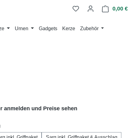
0,00 €
Ware
ze
Urnen
Gadgets
Kerze
Zubehör
er anmelden und Preise sehen
auswählen
g
rg inkl. Griffpaket
Sarg inkl. Griffpaket & Ausschlag