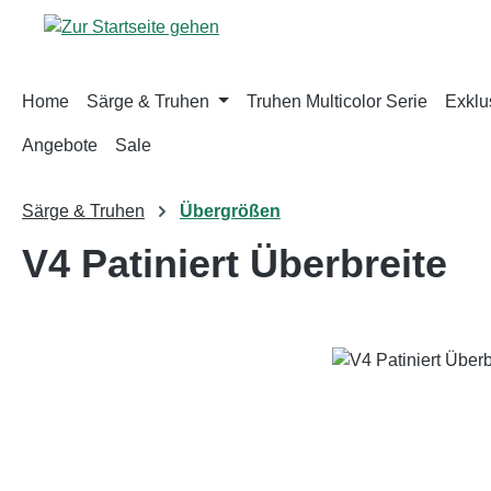
m Hauptinhalt springen
Zur Suche springen
Zur Hauptnavigation springen
Home
Särge & Truhen
Truhen Multicolor Serie
Exklus
Angebote
Sale
Särge & Truhen
Übergrößen
V4 Patiniert Überbreite
Bildergalerie überspringen