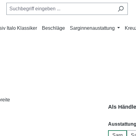
iv Italo Klassiker
Beschläge
Sarginnenaustattung
Kreu
Als Händl
Ausstattun
Sarg
Sa