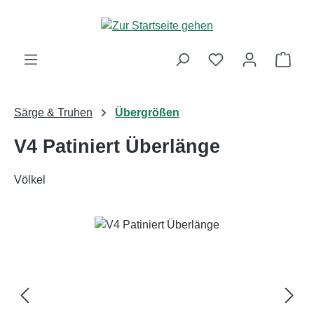
Zum Hauptinhalt springen
Ware
Särge & Truhen
Übergrößen
V4 Patiniert Überlänge
Völkel
Bildergalerie überspringen