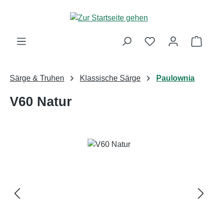
Zum Hauptinhalt springen
Ware
Särge & Truhen
Klassische Särge
Paulownia
V60 Natur
Bildergalerie überspringen